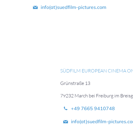
info(at)suedfilm-pictures.com
SÜDFILM EUROPEAN CINEMA O
Grünstraße 13
79232 March bei Freiburg im Breis
+49 7665 9410748
info(at)suedfilm-pictures.c