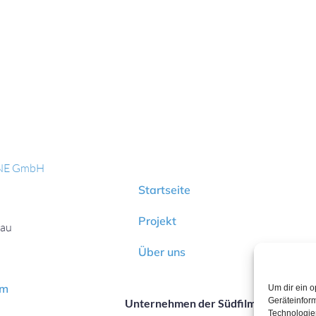
NE GmbH
Startseite
Projekt
gau
Über uns
om
Um dir ein o
Geräteinfor
Unternehmen der Südfilm Mediengru
Technologien